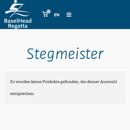
Skip
Menu
0
View
to
EN
shopping
content
cart
Stegmeister
Es wurden keine Produkte gefunden, die deiner Auswahl
entsprechen.