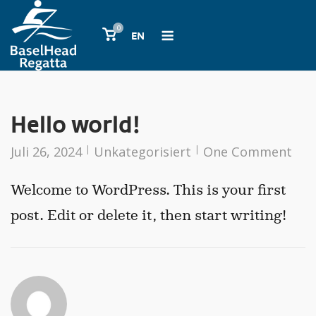
Skip
Menu
0
View
to
EN
shopping
content
cart
Hello world!
Juli 26, 2024
Unkategorisiert
One Comment
Welcome to WordPress. This is your first
post. Edit or delete it, then start writing!